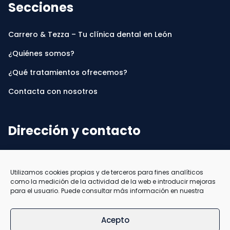
Secciones
Carrero & Tezza – Tu clínica dental en León
¿Quiénes somos?
¿Qué tratamientos ofrecemos?
Contacta con nosotros
Dirección y contacto
Av. Lancia 2
24004 León
Utilizamos cookies propias y de terceros para fines analíticos
987955018
como la medición de la actividad de la web e introducir mejoras
para el usuario. Puede consultar más información en nuestra
Acepto