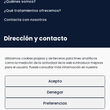
¿Quiénes somos?
¿Qué tratamientos ofrecemos?
Contacta con nosotros
Dirección y contacto
Av. Lancia 2
24004 León
Utilizamos cookies propias y de terceros para fines analíticos
987955018
como la medición de la actividad de la web e introducir mejoras
para el usuario. Puede consultar más información en nuestra
Acepto
Denegar
info@carreroytezzadental.es
Preferencias
© Carrero & Tezza 2026