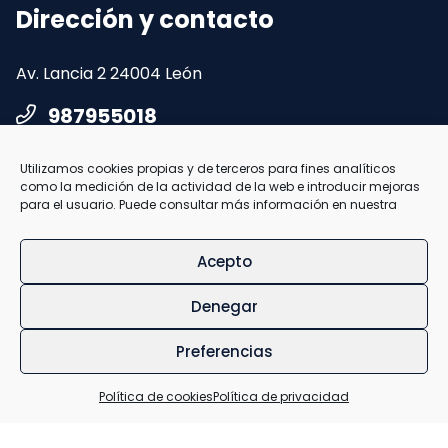
Dirección y contacto
Av. Lancia 2
24004 León
987955018
Utilizamos cookies propias y de terceros para fines analíticos
como la medición de la actividad de la web e introducir mejoras
para el usuario. Puede consultar más información en nuestra
info@carreroytezzadental.es
Acepto
© Carrero & Tezza 2026
Denegar
Preferencias
Política de privacidad
Política de cookies
Política de cookies
Política de privacidad
Aviso legal